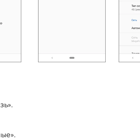
зь».
ные».