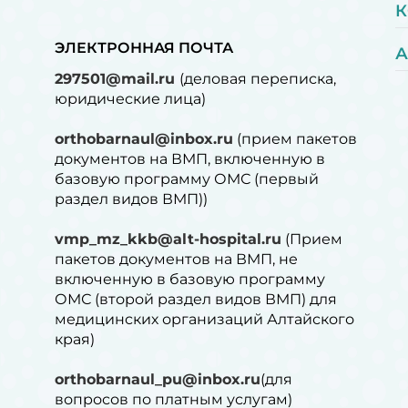
К
ЭЛЕКТРОННАЯ ПОЧТА
А
297501@mail.ru
(деловая переписка,
юридические лица)
orthobarnaul@inbox.ru
(прием пакетов
документов на ВМП, включенную в
базовую программу ОМС (первый
раздел видов ВМП))
vmp_mz_kkb@alt-hospital.ru
(Прием
пакетов документов на ВМП, не
включенную в базовую программу
ОМС (второй раздел видов ВМП) для
медицинских организаций Алтайского
края)
orthobarnaul_pu@inbox.ru
(для
вопросов по платным услугам)⁠