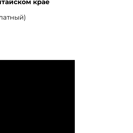
лтайском крае
платный)