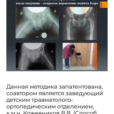
Данная методика запатентована,
соавтором является заведующий
детским травматолого-
ортопедическим отделением,
к.м.н. Кожевников В.В. (Cпособ