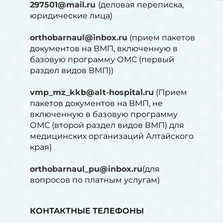
297501@mail.ru
(деловая переписка,
юридические лица)
orthobarnaul@inbox.ru
(прием пакетов
документов на ВМП, включенную в
базовую программу ОМС (первый
раздел видов ВМП))
vmp_mz_kkb@alt-hospital.ru
(Прием
пакетов документов на ВМП, не
включенную в базовую программу
ОМС (второй раздел видов ВМП) для
медицинских организаций Алтайского
края)
orthobarnaul_pu@inbox.ru
(для
вопросов по платным услугам)⁠
КОНТАКТНЫЕ ТЕЛЕФОНЫ