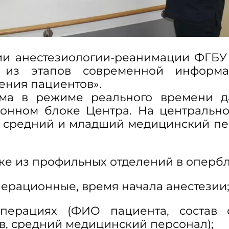
и анестезиологии-реанимации ФГБУ
 из этапов современной информац
ения пациентов».
ма в режиме реального времени д
ионном блоке Центра. На центральн
, средний и младший медицинский п
вке из профильных отделений в опербл
перационные, время начала анестезии
перациях (ФИО пациента, состав 
в, средний медицинский персонал);