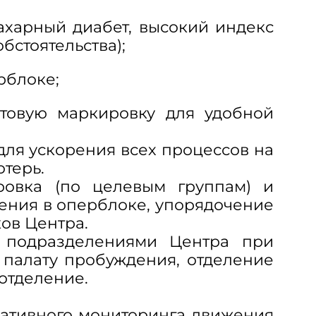
ахарный диабет, высокий индекс
бстоятельства);
рблоке;
овую маркировку для удобной
ля ускорения всех процессов на
терь.
овка (по целевым группам) и
ения в оперблоке, упорядочение
ов Центра.
и подразделениями Центра при
 палату пробуждения, отделение
отделение.
ативного мониторинга движения