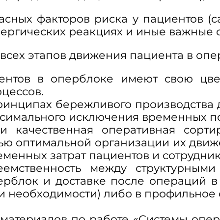
сных факторов риска у пациентов (с
ергических реакциях и иные важные о
всех этапов движения пациента в опе
ов в оперблоке имеют свою цвет
цессов.
нципах бережливого производства д
ксимального исключения временных по
ачественная оперативная сортир
ью оптимальной организации их движ
еменных затрат пациентов и сотрудник
еемственность между структурным
рблок и доставке после операций в
и необходимости) либо в профильное 
атериалов по работе «Системы опер