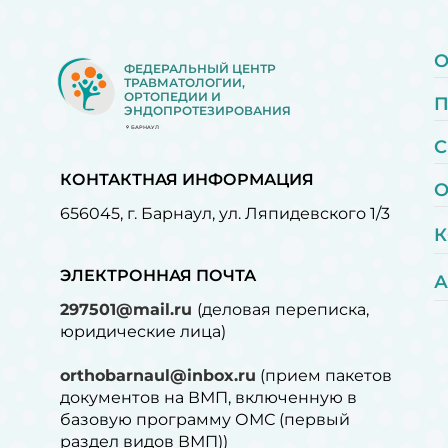
О
ФЕДЕРАЛЬНЫЙ ЦЕНТР
ТРАВМАТОЛОГИИ,
ОРТОПЕДИИ И
ЭНДОПРОТЕЗИРОВАНИЯ
БАРНАУЛ
С
КОНТАКТНАЯ ИНФОРМАЦИЯ
О
656045, г. Барнаул, ул. Ляпидевского 1/3
К
ЭЛЕКТРОННАЯ ПОЧТА
А
297501@mail.ru
(деловая переписка,
юридические лица)
orthobarnaul@inbox.ru
(прием пакетов
документов на ВМП, включенную в
базовую программу ОМС (первый
раздел видов ВМП))