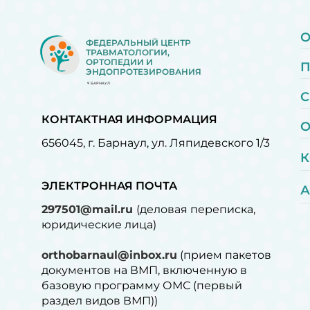
О
ФЕДЕРАЛЬНЫЙ ЦЕНТР
ТРАВМАТОЛОГИИ,
ОРТОПЕДИИ И
ЭНДОПРОТЕЗИРОВАНИЯ
БАРНАУЛ
С
КОНТАКТНАЯ ИНФОРМАЦИЯ
О
656045, г. Барнаул, ул. Ляпидевского 1/3
К
ЭЛЕКТРОННАЯ ПОЧТА
А
297501@mail.ru
(деловая переписка,
юридические лица)
orthobarnaul@inbox.ru
(прием пакетов
документов на ВМП, включенную в
базовую программу ОМС (первый
раздел видов ВМП))