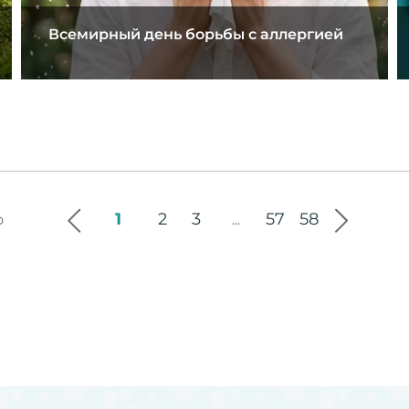
Всемирный день борьбы с аллергией
1
2
3
57
58
о
...