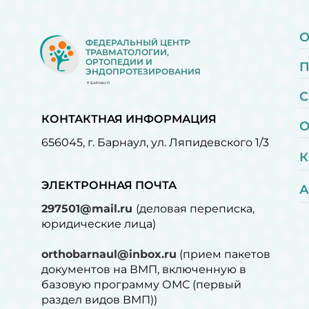
О
ФЕДЕРАЛЬНЫЙ ЦЕНТР
ТРАВМАТОЛОГИИ,
ОРТОПЕДИИ И
ЭНДОПРОТЕЗИРОВАНИЯ
БАРНАУЛ
С
КОНТАКТНАЯ ИНФОРМАЦИЯ
О
656045, г. Барнаул, ул. Ляпидевского 1/3
К
ЭЛЕКТРОННАЯ ПОЧТА
А
297501@mail.ru
(деловая переписка,
юридические лица)
orthobarnaul@inbox.ru
(прием пакетов
документов на ВМП, включенную в
базовую программу ОМС (первый
раздел видов ВМП))