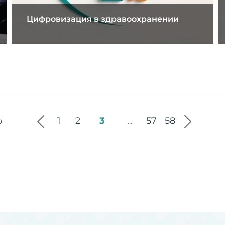
Цифровизация в здравоохранении
1
2
3
57
58
о
...